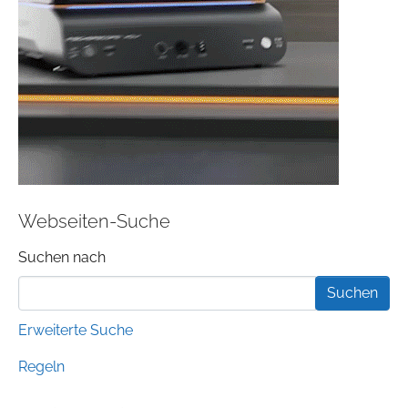
Webseiten-Suche
Suchformular
Suchen nach
Erweiterte Suche
Regeln