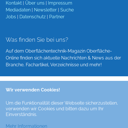
Kontakt
|
Über uns
|
Impressum
Mediadaten
|
Newsletter
|
Suche
Jobs
|
Datenschutz
|
Partner
Was finden Sie bei uns?
Auf dem Oberflächentechnik-Magazin Oberfläche-
Online finden sich aktuelle Nachrichten & News aus der
Branche, Fachartikel, Verzeichnisse und mehr!
Wir verwenden Cookies!
Deutsch
English
Um die Funktionalität dieser Webseite sicherzustellen,
verwenden wir Cookies und bitten dazu um Ihr
Alle Rechte/All Rights Reserved © Oberfläche-Online,
Einverständnis.
das digitale Oberflächentechnik-Magazin / the digital
surface technologies magazine
Mehr Informationen