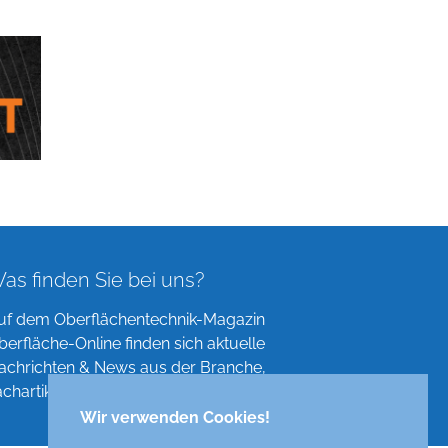
as finden Sie bei uns?
uf dem Oberflächentechnik-Magazin
berfläche-Online finden sich aktuelle
achrichten & News aus der Branche,
achartikel, Verzeichnisse und mehr!
Wir verwenden Cookies!