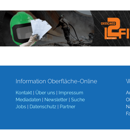
Information Oberfläche-Online
W
Kontakt
|
Über uns
|
Impressum
A
Mediadaten
|
Newsletter
|
Suche
O
Jobs
|
Datenschutz
|
Partner
N
F