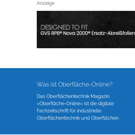
Anzeige
Was ist Oberfläche-Online?
Das Oberflächentechnik Magazin
»Oberfläche-Online« ist die digitale
Fachzeitschrift für industrielle
Oberflächentechnik und Oberflächen.