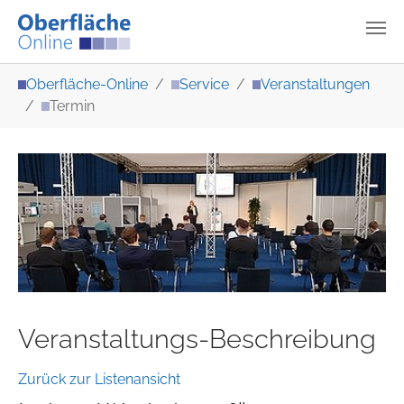
Zum Hauptinhalt springen
Sie sind hier:
Oberfläche-Online
Service
Veranstaltungen
Termin
Veranstaltungs-Beschreibung
Zurück zur Listenansicht