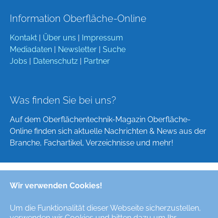
Information Oberfläche-Online
Kontakt
|
Über uns
|
Impressum
Mediadaten
|
Newsletter
|
Suche
Jobs
|
Datenschutz
|
Partner
Was finden Sie bei uns?
Auf dem Oberflächentechnik-Magazin Oberfläche-
Online finden sich aktuelle Nachrichten & News aus der
Branche, Fachartikel, Verzeichnisse und mehr!
Wir verwenden Cookies!
Deutsch
English
Um die Funktionalität dieser Webseite sicherzustellen,
verwenden wir Cookies und bitten dazu um Ihr