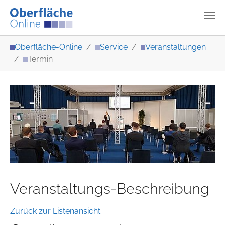
Zum Hauptinhalt springen
Sie sind hier:
Oberfläche-Online
Service
Veranstaltungen
Termin
Veranstaltungs-Beschreibung
Zurück zur Listenansicht