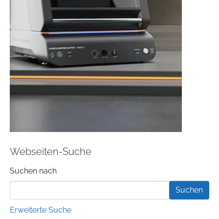
Webseiten-Suche
Suchformular
Suchen nach
Erweiterte Suche