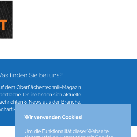
as finden Sie bei uns?
uf dem Oberflächentechnik-Magazin
berfläche-Online finden sich aktuelle
achrichten & News aus der Branche,
achartikel, Verzeichnisse und mehr!
Wir verwenden Cookies!
Um die Funktionalität dieser Webseite