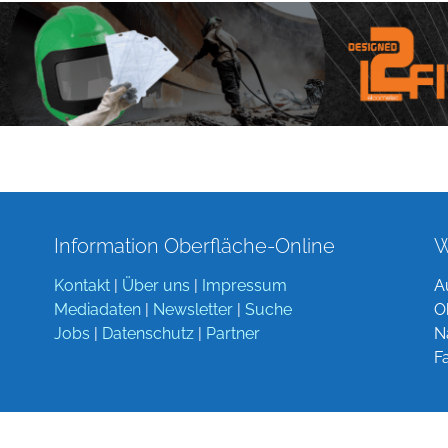
Information Oberfläche-Online
W
Kontakt
|
Über uns
|
Impressum
A
Mediadaten
|
Newsletter
|
Suche
O
Jobs
|
Datenschutz
|
Partner
N
F