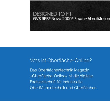
Was ist Oberfläche-Online?
Das Oberflächentechnik Magazin
»Oberfläche-Online« ist die digitale
Fachzeitschrift für industrielle
Oberflächentechnik und Oberflächen.