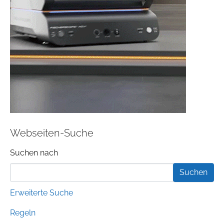
Webseiten-Suche
Suchformular
Suchen nach
Erweiterte Suche
Regeln