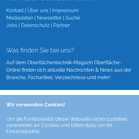
Kontakt
|
Über uns
|
Impressum
Mediadaten
|
Newsletter
|
Suche
Jobs
|
Datenschutz
|
Partner
Was finden Sie bei uns?
Auf dem Oberflächentechnik-Magazin Oberfläche-
Online finden sich aktuelle Nachrichten & News aus der
Branche, Fachartikel, Verzeichnisse und mehr!
Wir verwenden Cookies!
Deutsch
English
Um die Funktionalität dieser Webseite sicherzustellen,
verwenden wir Cookies und bitten dazu um Ihr
Alle Rechte/All Rights Reserved © Oberfläche-Online,
Einverständnis.
das digitale Oberflächentechnik-Magazin / the digital