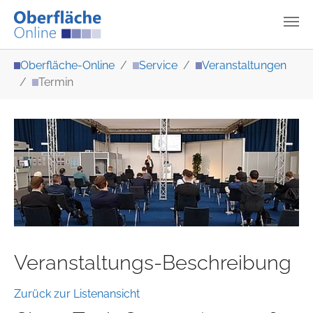
Zum Hauptinhalt springen
Sie sind hier:
Oberfläche-Online
Service
Veranstaltungen
Termin
Veranstaltungs-Beschreibung
Zurück zur Listenansicht