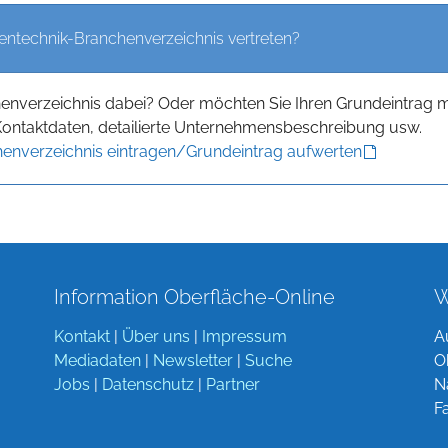
entechnik-Branchenverzeichnis vertreten?
henverzeichnis dabei? Oder möchten Sie Ihren Grundeintrag m
Kontaktdaten, detailierte Unternehmensbeschreibung usw.
enverzeichnis eintragen/Grundeintrag aufwerten
Information Oberfläche-Online
W
Kontakt
|
Über uns
|
Impressum
A
Mediadaten
|
Newsletter
|
Suche
O
Jobs
|
Datenschutz
|
Partner
N
F