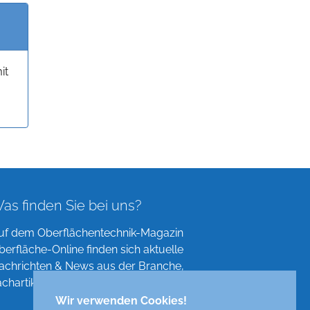
it
as finden Sie bei uns?
uf dem Oberflächentechnik-Magazin
berfläche-Online finden sich aktuelle
achrichten & News aus der Branche,
achartikel, Verzeichnisse und mehr!
Wir verwenden Cookies!