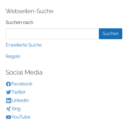
Webseiten-Suche
Suchformular
Suchen nach
Erweiterte Suche
Regeln
Social Media
Facebook
Twitter
LinkedIn
Xing
YouTube