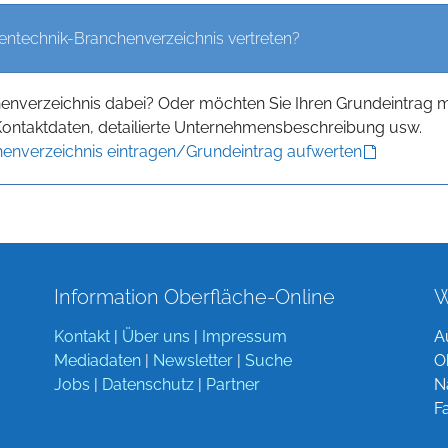
entechnik-Branchenverzeichnis vertreten?
henverzeichnis dabei? Oder möchten Sie Ihren Grundeintrag m
Kontaktdaten, detailierte Unternehmensbeschreibung usw.
enverzeichnis eintragen/Grundeintrag aufwerten
Information Oberfläche-Online
W
Kontakt
|
Über uns
|
Impressum
A
Mediadaten
|
Newsletter
|
Suche
O
Jobs
|
Datenschutz
|
Partner
N
F