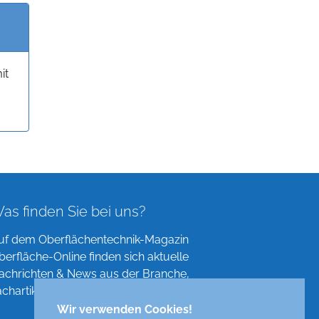
it
as finden Sie bei uns?
uf dem Oberflächentechnik-Magazin
berfläche-Online finden sich aktuelle
achrichten & News aus der Branche,
achartikel, Verzeichnisse und mehr!
Wir verwenden Cookies!