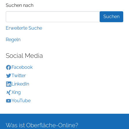
Suchformular
Suchen nach
Erweiterte Suche
Regeln
Social Media
Facebook
Twitter
LinkedIn
Xing
YouTube
Was ist Oberfläche-Online?