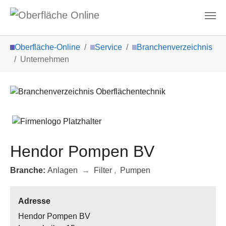
Zum Hauptinhalt springen
Sie sind hier:
Oberfläche-Online
Service
Branchenverzeichnis
Unternehmen
Hendor Pompen BV
Branche:
Anlagen
→
Filter
,
Pumpen
Adresse
Hendor Pompen BV