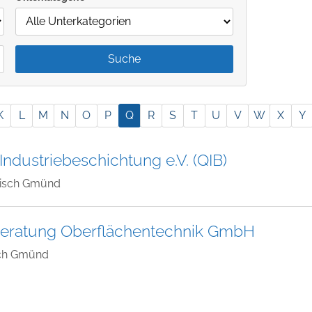
K
L
M
N
O
P
Q
R
S
T
U
V
W
X
Y
Industriebeschichtung e.V. (QIB)
isch Gmünd
eratung Oberflächentechnik GmbH
ch Gmünd