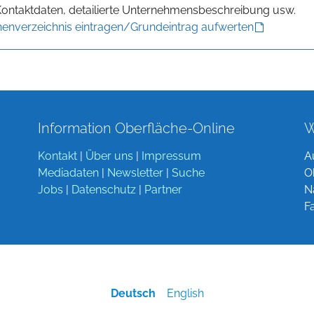
Kontaktdaten, detailierte Unternehmensbeschreibung usw.
enverzeichnis eintragen/Grundeintrag aufwerten
Information Oberfläche-Online
W
Kontakt
|
Über uns
|
Impressum
A
Mediadaten
|
Newsletter
|
Suche
O
Jobs
|
Datenschutz
|
Partner
N
F
Deutsch
English