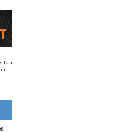
eichen
bau
it