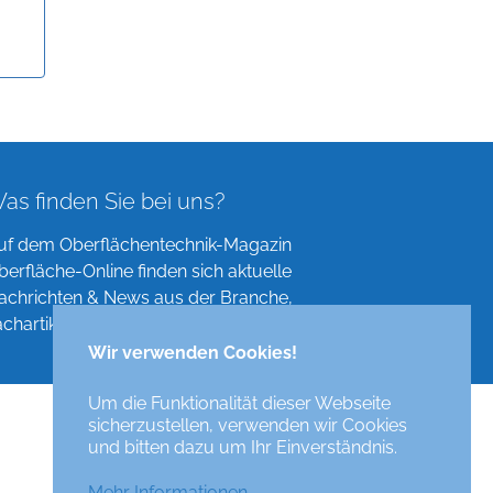
as finden Sie bei uns?
uf dem Oberflächentechnik-Magazin
berfläche-Online finden sich aktuelle
achrichten & News aus der Branche,
achartikel, Verzeichnisse und mehr!
Wir verwenden Cookies!
Um die Funktionalität dieser Webseite
sicherzustellen, verwenden wir Cookies
und bitten dazu um Ihr Einverständnis.
Mehr Informationen