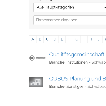
A
B
C
D
E
F
G
H
I
J
Qualitätsgemeinschaft 
Branche:
Institutionen
– Schwäb
QUBUS Planung und B
Branche:
Sonstiges
– Schwäbis