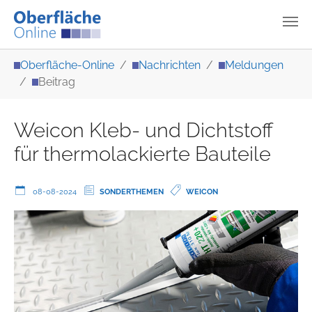
Zum Hauptinhalt springen
Sie sind hier:
Oberfläche-Online
Nachrichten
Meldungen
Beitrag
Weicon Kleb- und Dichtstoff
für thermolackierte Bauteile
08-08-2024
SONDERTHEMEN
WEICON