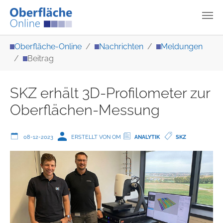
Zum Hauptinhalt springen
Sie sind hier:
Oberfläche-Online
Nachrichten
Meldungen
Beitrag
SKZ erhält 3D-Profilometer zur
Oberflächen-Messung
08-12-2023
ERSTELLT VON OM
ANALYTIK
SKZ