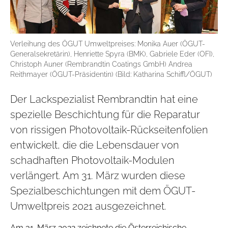
Verleihung des ÖGUT Umweltpreises: Monika Auer (ÖGUT-
Generalsekretärin), Henriette Spyra (BMK), Gabriele Eder (OFI),
Christoph Auner (Rembrandtin Coatings GmbH) Andrea
Reithmayer (ÖGUT-Präsidentin) (Bild: Katharina Schiffl/ÖGUT)
Der Lackspezialist Rembrandtin hat eine
spezielle Beschichtung für die Reparatur
von rissigen Photovoltaik-Rückseitenfolien
entwickelt, die die Lebensdauer von
schadhaften Photovoltaik-Modulen
verlängert. Am 31. März wurden diese
Spezialbeschichtungen mit dem ÖGUT-
Umweltpreis 2021 ausgezeichnet.
Am 31. März 2022 zeichnete die Österreichische