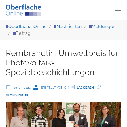
Zum Hauptinhalt springen
Sie sind hier:
Oberfläche-Online
Nachrichten
Meldungen
Beitrag
Rembrandtin: Umweltpreis für
Photovoltaik-
Spezialbeschichtungen
03-05-2022
ERSTELLT VON OM
LACKIEREN
REMBRANDTIN