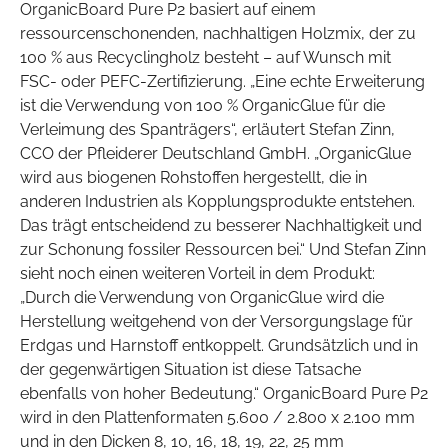
OrganicBoard Pure P2 basiert auf einem
ressourcenschonenden, nachhaltigen Holzmix, der zu
100 % aus Recyclingholz besteht – auf Wunsch mit
FSC- oder PEFC-Zertifizierung. „Eine echte Erweiterung
ist die Verwendung von 100 % OrganicGlue für die
Verleimung des Spanträgers“, erläutert Stefan Zinn,
CCO der Pfleiderer Deutschland GmbH. „OrganicGlue
wird aus biogenen Rohstoffen hergestellt, die in
anderen Industrien als Kopplungsprodukte entstehen.
Das trägt entscheidend zu besserer Nachhaltigkeit und
zur Schonung fossiler Ressourcen bei.“ Und Stefan Zinn
sieht noch einen weiteren Vorteil in dem Produkt:
„Durch die Verwendung von OrganicGlue wird die
Herstellung weitgehend von der Versorgungslage für
Erdgas und Harnstoff entkoppelt. Grundsätzlich und in
der gegenwärtigen Situation ist diese Tatsache
ebenfalls von hoher Bedeutung.“ OrganicBoard Pure P2
wird in den Plattenformaten 5.600 / 2.800 x 2.100 mm
und in den Dicken 8, 10, 16, 18, 19, 22, 25 mm