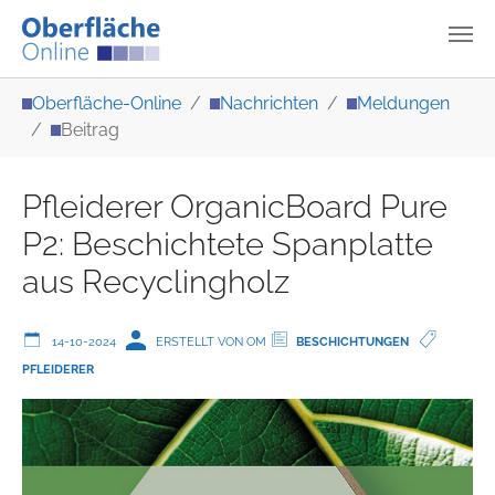
Zum Hauptinhalt springen
Sie sind hier:
Oberfläche-Online
Nachrichten
Meldungen
Beitrag
Pfleiderer OrganicBoard Pure
P2: Beschichtete Spanplatte
aus Recyclingholz
14-10-2024
ERSTELLT VON OM
BESCHICHTUNGEN
PFLEIDERER