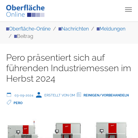
Zum Hauptinhalt springen
Sie sind hier:
Oberfläche-Online
Nachrichten
Meldungen
Beitrag
Pero präsentiert sich auf
führenden Industriemessen im
Herbst 2024
03-09-2024
ERSTELLT VON OM
REINIGEN/VORBEHANDELN
PERO