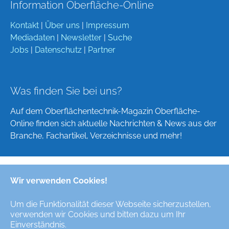
Information Oberfläche-Online
Kontakt
|
Über uns
|
Impressum
Mediadaten
|
Newsletter
|
Suche
Jobs
|
Datenschutz
|
Partner
Was finden Sie bei uns?
Auf dem Oberflächentechnik-Magazin Oberfläche-
Online finden sich aktuelle Nachrichten & News aus der
Branche, Fachartikel, Verzeichnisse und mehr!
Wir verwenden Cookies!
Deutsch
English
Um die Funktionalität dieser Webseite sicherzustellen,
verwenden wir Cookies und bitten dazu um Ihr
Alle Rechte/All Rights Reserved © Oberfläche-Online,
Einverständnis.