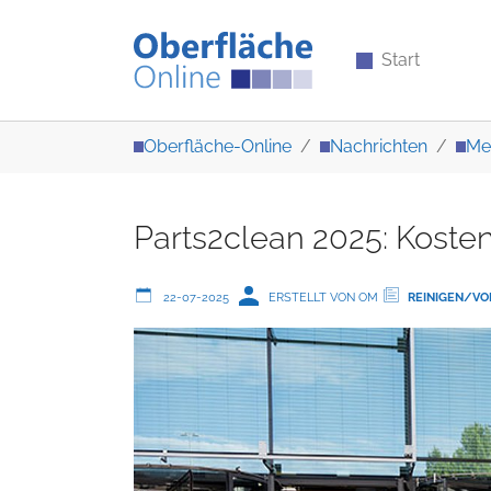
Start
Zum Hauptinhalt springen
Sie sind hier:
Oberfläche-Online
Nachrichten
Me
Parts2clean 2025: Kosten
22-07-2025
ERSTELLT VON OM
REINIGEN/V