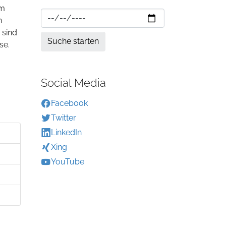
im
n
 sind
se.
Social Media
Facebook
Twitter
LinkedIn
Xing
YouTube