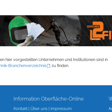
n hier vorgestellten Unternehmen und Institutionen sind in
hnik-Branchenverzeichnis
zu finden.
Information Oberfläche-Online
W
Kontakt
|
Über uns
|
Impressum
A