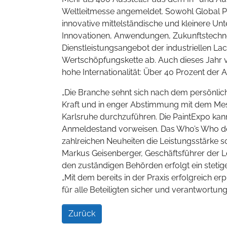
Weltleitmesse angemeldet. Sowohl Global P
innovative mittelständische und kleinere Un
Innovationen, Anwendungen, Zukunftstechnol
Dienstleistungsangebot der industriellen La
Wertschöpfungskette ab. Auch dieses Jahr ver
hohe Internationalität: Über 40 Prozent der 
„Die Branche sehnt sich nach dem persönlich
Kraft und in enger Abstimmung mit dem Mess
Karlsruhe durchzuführen. Die PaintExpo kann
Anmeldestand vorweisen. Das Who’s Who der
zahlreichen Neuheiten die Leistungsstärke sow
Markus Geisenberger, Geschäftsführer der L
den zuständigen Behörden erfolgt ein stetig
„Mit dem bereits in der Praxis erfolgreich
für alle Beteiligten sicher und verantwortung
Zurück