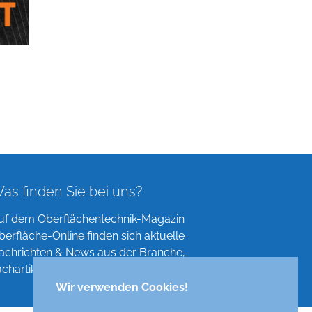
as finden Sie bei uns?
uf dem Oberflächentechnik-Magazin
berfläche-Online finden sich aktuelle
achrichten & News aus der Branche,
achartikel, Verzeichnisse und mehr!
Wir verwenden Cookies!