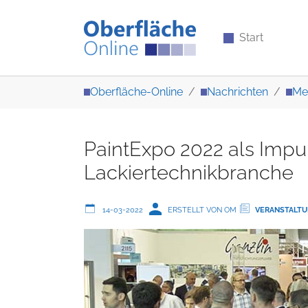
Start
Zum Hauptinhalt springen
Sie sind hier:
Oberfläche-Online
Nachrichten
Me
PaintExpo 2022 als Impul
Lackiertechnikbranche
14-03-2022
ERSTELLT VON OM
VERANSTALT