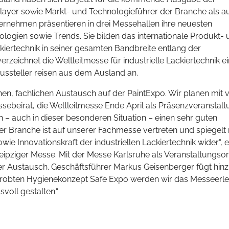
layer sowie Markt- und Technologieführer der Branche als a
ternehmen präsentieren in drei Messehallen ihre neuesten
ogien sowie Trends. Sie bilden das internationale Produkt-
ckiertechnik in seiner gesamten Bandbreite entlang der
zeichnet die Weltleitmesse für industrielle Lackiertechnik e
Aussteller reisen aus dem Ausland an.
en, fachlichen Austausch auf der PaintExpo. Wir planen mit v
ebeirat, die Weltleitmesse Ende April als Präsenzveranstalt
 – auch in dieser besonderen Situation – einen sehr guten
 Branche ist auf unserer Fachmesse vertreten und spiegelt 
ie Innovationskraft der industriellen Lackiertechnik wider“, e
eipziger Messe. Mit der Messe Karlsruhe als Veranstaltungso
er Austausch. Geschäftsführer Markus Geisenberger fügt hinz
 erprobten Hygienekonzept Safe Expo werden wir das Messeerle
svoll gestalten.“