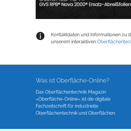
Kontaktdaten und Informationen zu de
unserem interaktiven
Oberflächentec
Was ist Oberfläche-Online?
Das Oberflächentechnik Magazin
»Oberfläche-Online« ist die digitale
Fachzeitschrift für industrielle
Oberflächentechnik und Oberflächen.