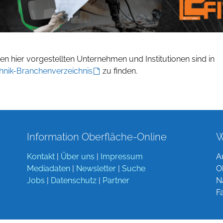
n hier vorgestellten Unternehmen und Institutionen sind in
hnik-Branchenverzeichnis
zu finden.
Information Oberfläche-Online
W
Kontakt
|
Über uns
|
Impressum
A
Mediadaten
|
Newsletter
|
Suche
O
Jobs
|
Datenschutz
|
Partner
N
F