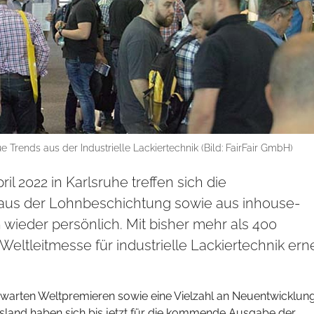
Trends aus der Industrielle Lackiertechnik (Bild: FairFair GmbH)
il 2022 in Karlsruhe treffen sich die
aus der Lohnbeschichtung sowie aus inhouse-
wieder persönlich. Mit bisher mehr als 400
eltleitmesse für industrielle Lackiertechnik ern
warten Weltpremieren sowie eine Vielzahl an Neuentwicklun
sland haben sich bis jetzt für die kommende Ausgabe der