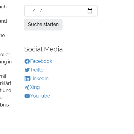
uch
 und
ine
Social Media
oller
Facebook
ung in
Twitter
mit
LinkedIn
rklärt
Xing
rt und
YouTube
u:
bnis