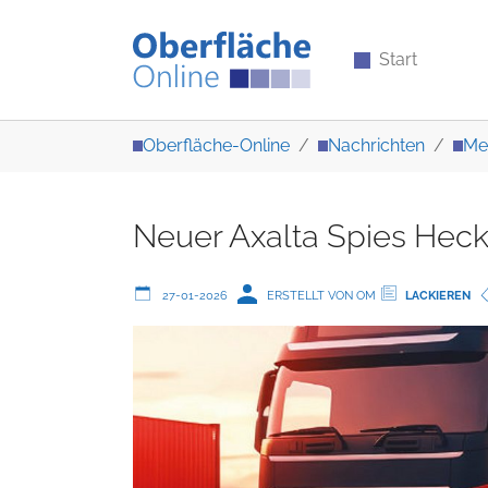
Start
Zum Hauptinhalt springen
Sie sind hier:
Oberfläche-Online
Nachrichten
Me
Neuer Axalta Spies Heck
27-01-2026
ERSTELLT VON OM
LACKIEREN