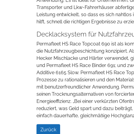
Anwendung. Es ist ideal für Unternehmen, d
Transporter und Lkw-Fahrerhäuser abfertigen
Leistung entwickelt, so dass es sich nahtlos
hilft, schnell die richtigen Ergebnisse zu erzie
Decklacksystem für Nutzfahrze
Permafleet HS Race Topcoat 690 ist als kom
die Nutzfahrzeugbeschichtung konzipiert. A
Hecker Mischlacke und Härter verwendet, gib
und Permafleet HS Race Binder 691; und zwe
Additive 6165 Slow. Permafleet HS Race Top
Prozesse zu rationalisieren und den Materi
mit benutzerfreundlicher Anwendung. Permaf
seinen Trocknungsalternativen von forcierte
Energieeffizienz. „Bei einer verkürzten Ofe
reduziert, was Geld spart und dazu beiträgt
einfach dauerhafte, gleichmäßige Hochglanzo
Zurück