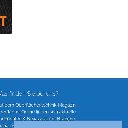
as finden Sie bei uns?
uf dem Oberflächentechnik-Magazin
berfläche-Online finden sich aktuelle
achrichten & News aus der Branche,
achartikel, Verzeichnisse und mehr!