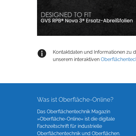
Kontaktdaten und Informationen zu de
unserem interaktiven
Oberflächentec
Was ist Oberfläche-Online?
Das Oberflächentechnik Magazin
»Oberfläche-Online« ist die digitale
Fachzeitschrift für industrielle
Oberflächentechnik und Oberflächen.