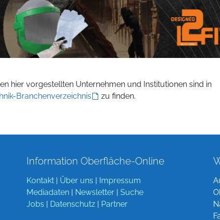
n hier vorgestellten Unternehmen und Institutionen sind in
hnik-Branchenverzeichnis
zu finden.
Information Oberfläche-Online
W
Kontakt
|
Über uns
|
Impressum
A
Mediadaten
|
Newsletter
|
Suche
O
Jobs
|
Datenschutz
|
Partner
N
F