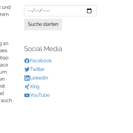
z und
rern
g an
Social Media
pies
 690
Facebook
Race
Twitter
, um
LinkedIn
en
mit
Xing
nd
YouTube
brauch