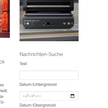
Nachrichten-Suche
ack
Text
Datum (Untergrenze)
les
kelt,
le
CV-
Datum (Obergrenze)