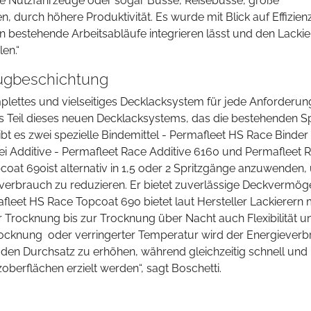
ie Nutzfahrzeuge oder sogar Busse, Reisebusse, große
, durch höhere Produktivität. Es wurde mit Blick auf Effizien
 in bestehende Arbeitsabläufe integrieren lässt und den Lackie
len.“
ugbeschichtung
plettes und vielseitiges Decklacksystem für jede Anforderun
ls Teil dieses neuen Decklacksystems, das die bestehenden S
t es zwei spezielle Bindemittel - Permafleet HS Race Binder
i Additive - Permafleet Race Additive 6160 und Permafleet 
coat 690ist alternativ in 1,5 oder 2 Spritzgänge anzuwenden
alverbrauch zu reduzieren. Er bietet zuverlässige Deckvermög
leet HS Race Topcoat 690 bietet laut Hersteller Lackierern 
r Trocknung bis zur Trocknung über Nacht auch Flexibilität u
ntrocknung oder verringerter Temperatur wird der Energiever
, den Durchsatz zu erhöhen, während gleichzeitig schnell und
berflächen erzielt werden“, sagt Boschetti.