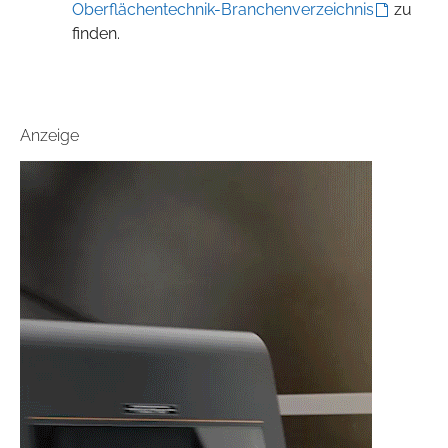
Oberflächentechnik-Branchenverzeichnis
zu
finden.
Anzeige