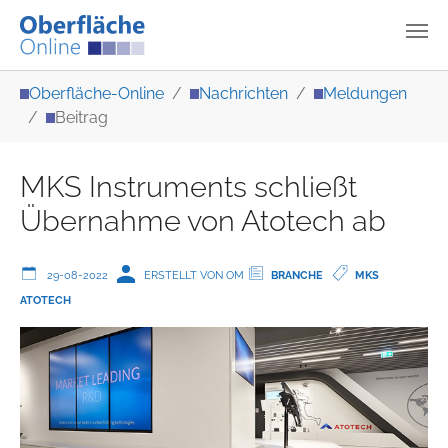
Zum Hauptinhalt springen
Sie sind hier:
Oberfläche-Online
Nachrichten
Meldungen
Beitrag
MKS Instruments schließt
Übernahme von Atotech ab
29-08-2022
ERSTELLT VON OM
BRANCHE
MKS
ATOTECH