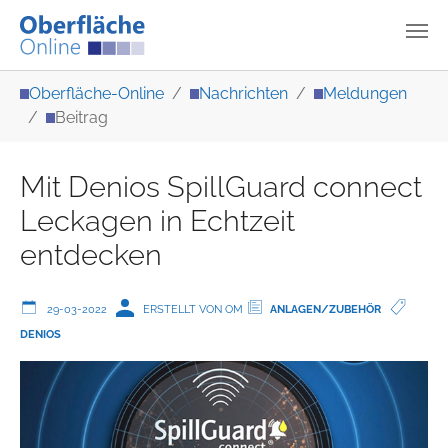
Zum Hauptinhalt springen
Sie sind hier:
Oberfläche-Online
Nachrichten
Meldungen
Beitrag
Mit Denios SpillGuard connect
Leckagen in Echtzeit
entdecken
29-03-2022
ERSTELLT VON OM
ANLAGEN/ZUBEHÖR
DENIOS