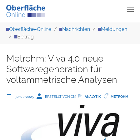
Zum Hauptinhalt springen
Sie sind hier:
Oberfläche-Online
Nachrichten
Meldungen
Beitrag
Metrohm: Viva 4.0 neue
Softwaregeneration für
voltammetrische Analysen
30-07-2025
ERSTELLT VON OM
ANALYTIK
METROHM