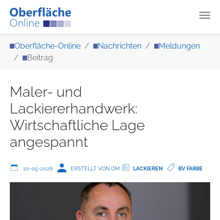
Zum Hauptinhalt springen
Sie sind hier:
Oberfläche-Online
Nachrichten
Meldungen
Beitrag
Maler- und
Lackiererhandwerk:
Wirtschaftliche Lage
angespannt
10-05-2026
ERSTELLT VON OM
LACKIEREN
BV FARBE