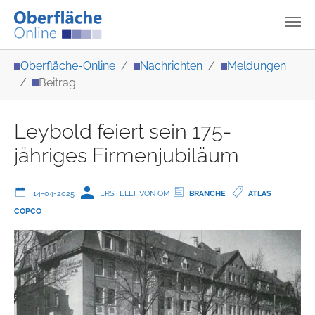
Zum Hauptinhalt springen
Sie sind hier:
Oberfläche-Online
Nachrichten
Meldungen
Beitrag
Leybold feiert sein 175-
jähriges Firmenjubiläum
14-04-2025
ERSTELLT VON OM
BRANCHE
ATLAS
COPCO