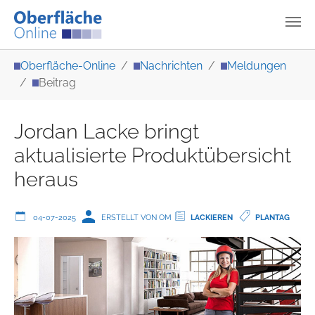
Zum Hauptinhalt springen
Sie sind hier:
Oberfläche-Online
Nachrichten
Meldungen
Beitrag
Jordan Lacke bringt
aktualisierte Produktübersicht
heraus
04-07-2025
ERSTELLT VON OM
LACKIEREN
PLANTAG