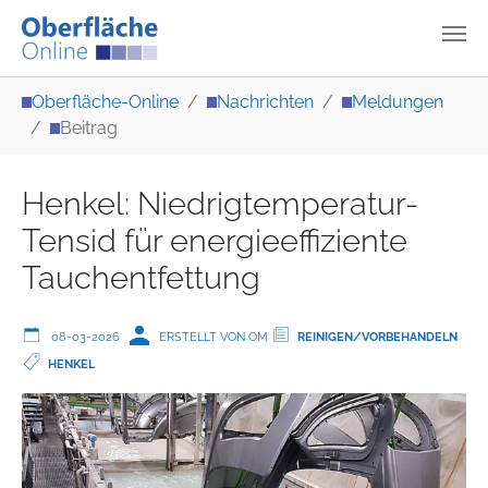
Zum Hauptinhalt springen
Sie sind hier:
Oberfläche-Online
Nachrichten
Meldungen
Beitrag
Henkel: Niedrigtemperatur-
Tensid für energieeffiziente
Tauchentfettung
08-03-2026
ERSTELLT VON OM
REINIGEN/VORBEHANDELN
HENKEL