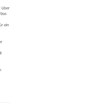
r über
tise.
r ein
er
t
n