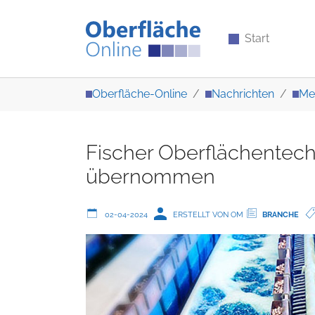
Start
Zum Hauptinhalt springen
Sie sind hier:
Oberfläche-Online
Nachrichten
Me
Fischer Oberflächentech
übernommen
02-04-2024
ERSTELLT VON OM
BRANCHE