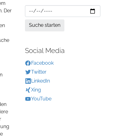
dem
. Der
len
sche
Social Media
Facebook
Twitter
in
LinkedIn
Xing
YouTube
den
dere
r
hrung
ie