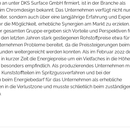
 an unter DKS Surface GmbH firmiert, ist in der Branche als
im Chromdesign bekannt. Das Unternehmen verfügt nicht nu
eiter, sondern auch über eine langjährige Erfahrung und Exper
r die Möglichkeit, erhebliche Synergien am Markt zu erzielen.
gesamten Gruppe ergeben sich Vorteile und Perspektiven fü
 den letzten Jahren stark gestiegenen Rohstoffpreise etwa für
ternehmen Probleme bereitet, da die Preissteigerungen beim
 Kunden weitergereicht werden konnten. Als im Februar 2022 d
n kurzer Zeit die Energiepreise um ein Vielfaches in die Höhe
rer besonders empfindlich. Als produzierendes Unternehmen mi
Kunststoffteilen im Spritzgussverfahren und bei der
n beim Energiebedarf für das Unternehmen als erhebliche
men in die Verlustzone und musste schließlich beim zuständige
.