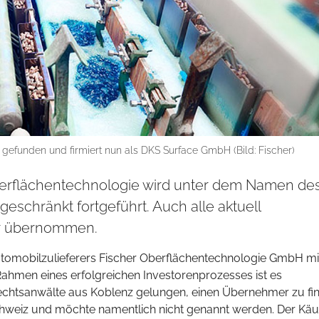
 gefunden und firmiert nun als DKS Surface GmbH (Bild: Fischer)
berflächentechnologie wird unter dem Namen de
schränkt fortgeführt. Auch alle aktuell
or übernommen.
utomobilzulieferers Fischer Oberflächentechnologie GmbH mit
Rahmen eines erfolgreichen Investorenprozesses ist es
Rechtsanwälte aus Koblenz gelungen, einen Übernehmer zu fi
chweiz und möchte namentlich nicht genannt werden. Der Käu