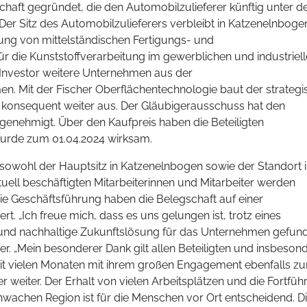
chaft gegründet, die den Automobilzulieferer künftig unter 
r Sitz des Automobilzulieferers verbleibt in Katzenelnbogen
lung von mittelständischen Fertigungs- und
r die Kunststoffverarbeitung im gewerblichen und industriel
er Investor weitere Unternehmen aus der
n. Mit der Fischer Oberflächentechnologie baut der strategi
te konsequent weiter aus. Der Gläubigerausschuss hat den
 genehmigt. Über den Kaufpreis haben die Beteiligten
 wurde zum 01.04.2024 wirksam.
owohl der Hauptsitz in Katzenelnbogen sowie der Standort 
tuell beschäftigten Mitarbeiterinnen und Mitarbeiter werden
e Geschäftsführung haben die Belegschaft auf einer
. „Ich freue mich, dass es uns gelungen ist, trotz eines
 und nachhaltige Zukunftslösung für das Unternehmen gefun
er. „Mein besonderer Dank gilt allen Beteiligten und insbeson
seit vielen Monaten mit ihrem großen Engagement ebenfalls zu
r weiter. Der Erhalt von vielen Arbeitsplätzen und die Fortfü
chwachen Region ist für die Menschen vor Ort entscheidend. D