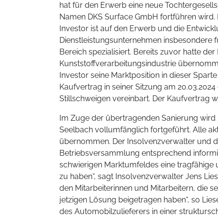
hat für den Erwerb eine neue Tochtergesells
Namen DKS Surface GmbH fortführen wird. De
Investor ist auf den Erwerb und die Entwick
Dienstleistungsunternehmen insbesondere fü
Bereich spezialisiert. Bereits zuvor hatte d
Kunststoffverarbeitungsindustrie übernomme
Investor seine Marktposition in dieser Spar
Kaufvertrag in seiner Sitzung am 20.03.2024
Stillschweigen vereinbart. Der Kaufvertrag
Im Zuge der übertragenden Sanierung wird s
Seelbach vollumfänglich fortgeführt. Alle ak
übernommen. Der Insolvenzverwalter und di
Betriebsversammlung entsprechend informiert
schwierigen Marktumfeldes eine tragfähige
zu haben“, sagt Insolvenzverwalter Jens Lies
den Mitarbeiterinnen und Mitarbeitern, die 
jetzigen Lösung beigetragen haben“, so Liese
des Automobilzulieferers in einer strukturs