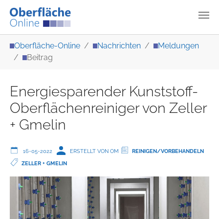
Zum Hauptinhalt springen
Sie sind hier:
Oberfläche-Online
Nachrichten
Meldungen
Beitrag
Energiesparender Kunststoff-
Oberflächenreiniger von Zeller
+ Gmelin
16-05-2022
ERSTELLT VON OM
REINIGEN/VORBEHANDELN
ZELLER + GMELIN