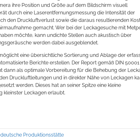
amera ihre Position und Größe auf dem Bildschirm visuell
rät durch eine Laserentfernungsmessung die Intensität der
ch den Druckluftverlust sowie die daraus resultierenden Kos
chirmaufnahme gemacht. Wer bei der Leckagesuche mit Metpo
 haben möchte, kann undichte Stellen auch akustisch über
gsgeräusche werden dabei ausgeblendet.
möglicht eine übersichtliche Sortierung und Ablage der erfas
utomatisierte Berichte erstellen. Der Report gemäß DIN 50001
ent dann als optimale Vorbereitung für die Behebung der Leck
nden Druckluftleitungen und in direkter Nähe von Leckagen k
gesetzt werden. Dieses hat an seiner Spitze eine kleine
 kleinster Leckagen erlaubt.
deutsche Produktionsstätte