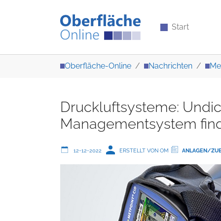
Start
Zum Hauptinhalt springen
Sie sind hier:
Oberfläche-Online
Nachrichten
Me
Druckluftsysteme: Undic
Managementsystem fin
12-12-2022
ERSTELLT VON OM
ANLAGEN/ZU