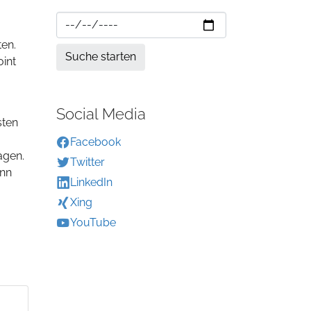
ten.
int
Social Media
sten
Facebook
agen.
Twitter
ann
LinkedIn
Xing
YouTube