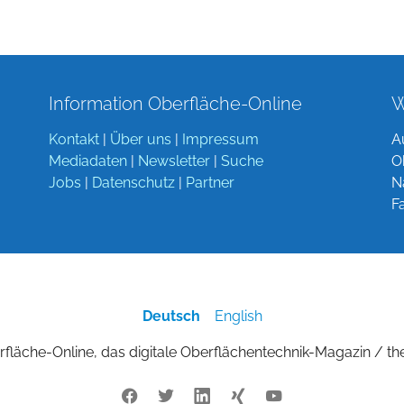
Information Oberfläche-Online
W
Kontakt
|
Über uns
|
Impressum
A
Mediadaten
|
Newsletter
|
Suche
O
Jobs
|
Datenschutz
|
Partner
N
F
Deutsch
English
fläche-Online, das digitale Oberflächentechnik-Magazin / th