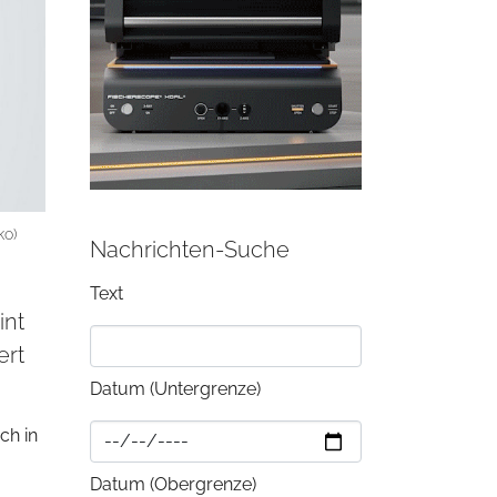
ko)
Nachrichten-Suche
Text
int
ert
Datum (Untergrenze)
ch in
Datum (Obergrenze)