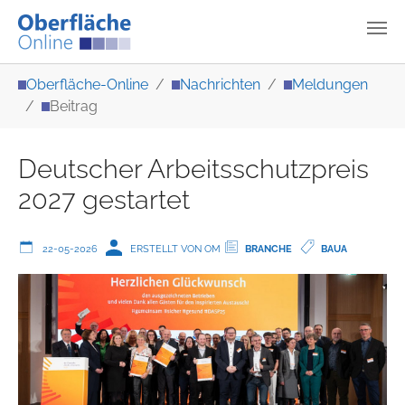
Zum Hauptinhalt springen
Sie sind hier:
Oberfläche-Online
Nachrichten
Meldungen
Beitrag
Deutscher Arbeitsschutzpreis
2027 gestartet
22-05-2026
ERSTELLT VON OM
BRANCHE
BAUA