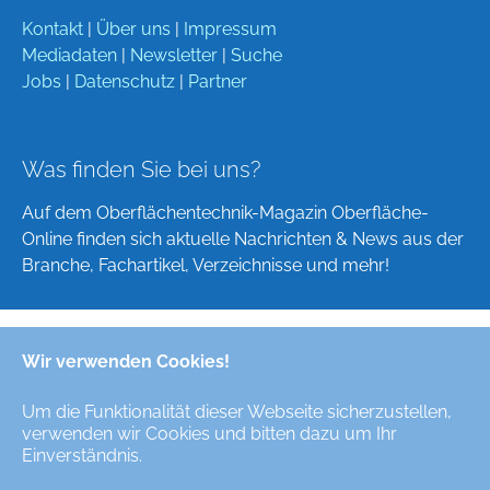
Kontakt
|
Über uns
|
Impressum
Mediadaten
|
Newsletter
|
Suche
Jobs
|
Datenschutz
|
Partner
Was finden Sie bei uns?
Auf dem Oberflächentechnik-Magazin Oberfläche-
Online finden sich aktuelle Nachrichten & News aus der
Branche, Fachartikel, Verzeichnisse und mehr!
Wir verwenden Cookies!
Deutsch
English
Um die Funktionalität dieser Webseite sicherzustellen,
verwenden wir Cookies und bitten dazu um Ihr
Alle Rechte/All Rights Reserved © Oberfläche-Online,
Einverständnis.
das digitale Oberflächentechnik-Magazin / the digital