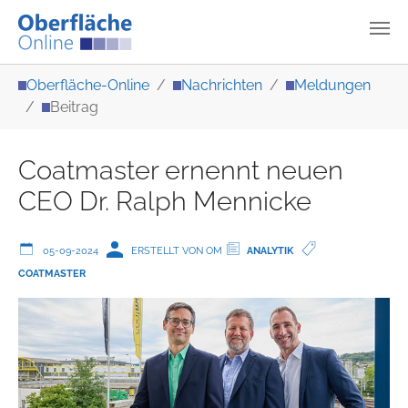
Zum Hauptinhalt springen
Sie sind hier:
Oberfläche-Online
Nachrichten
Meldungen
Beitrag
Coatmaster ernennt neuen
CEO Dr. Ralph Mennicke
05-09-2024
ERSTELLT VON OM
ANALYTIK
COATMASTER