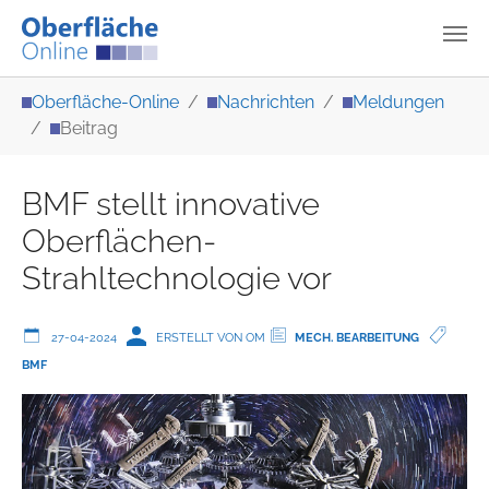
Zum Hauptinhalt springen
Sie sind hier:
Oberfläche-Online
Nachrichten
Meldungen
Beitrag
BMF stellt innovative
Oberflächen-
Strahltechnologie vor
27-04-2024
ERSTELLT VON OM
MECH. BEARBEITUNG
BMF