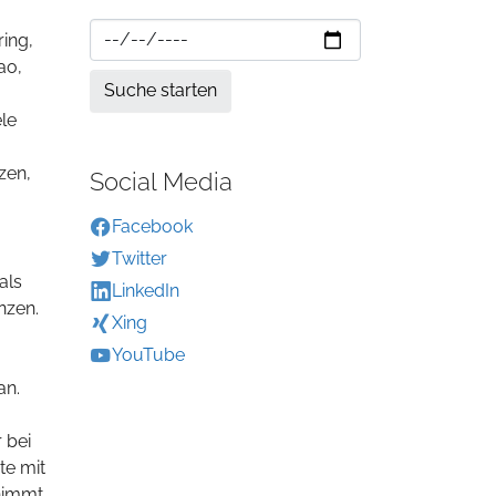
ing,
ao,
ele
zen,
Social Media
Facebook
Twitter
als
LinkedIn
nzen.
Xing
YouTube
an.
 bei
te mit
rnimmt