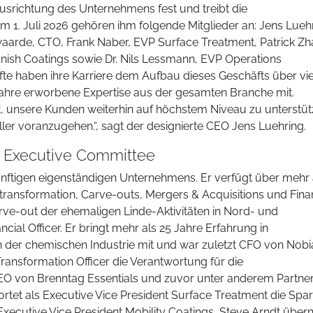
usrichtung des Unternehmens fest und treibt die
 1. Juli 2026 gehören ihm folgende Mitglieder an: Jens Luehr
aarde, CTO, Frank Naber, EVP Surface Treatment, Patrick Zh
inish Coatings sowie Dr. Nils Lessmann, EVP Operations
äfte haben ihre Karriere dem Aufbau dieses Geschäfts über vi
Jahre erworbene Expertise aus der gesamten Branche mit.
t, unsere Kunden weiterhin auf höchstem Niveau zu unterstüt
ler voranzugehen.“, sagt der designierte CEO Jens Luehring.
 Executive Committee
nftigen eigenständigen Unternehmens. Er verfügt über mehr 
ransformation, Carve-outs, Mergers & Acquisitions und Fina
arve-out der ehemaligen Linde-Aktivitäten in Nord- und
cial Officer. Er bringt mehr als 25 Jahre Erfahrung in
n der chemischen Industrie mit und war zuletzt CFO von Nobi
ansformation Officer die Verantwortung für die
EO von Brenntag Essentials und zuvor unter anderem Partner
et als Executive Vice President Surface Treatment die Spar
 Executive Vice President Mobility Coatings, Steve Arndt übe