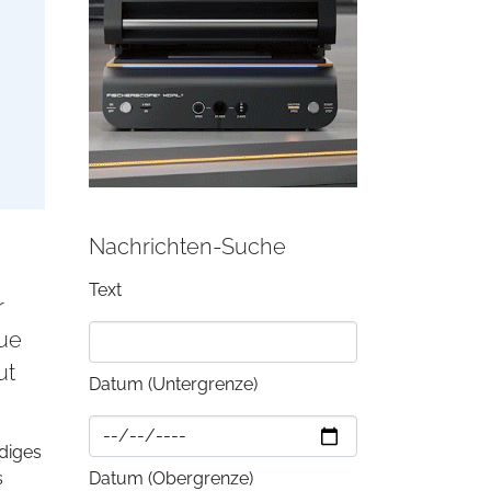
Nachrichten-Suche
Text
r
eue
ut
Datum (Untergrenze)
diges
s
Datum (Obergrenze)