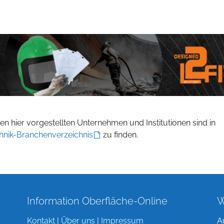
n hier vorgestellten Unternehmen und Institutionen sind in
hnik-Branchenverzeichnis
zu finden.
Information Oberfläche-Online
W
Kontakt
|
Über uns
|
Impressum
A