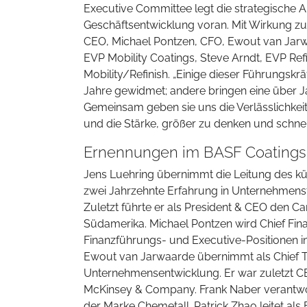
Executive Committee legt die strategische A
Geschäftsentwicklung voran. Mit Wirkung zum
CEO, Michael Pontzen, CFO, Ewout van Jarw
EVP Mobility Coatings, Steve Arndt, EVP Ref
Mobility/Refinish. „Einige dieser Führungskr
Jahre gewidmet; andere bringen eine über 
Gemeinsam geben sie uns die Verlässlichkei
und die Stärke, größer zu denken und schnel
Ernennungen im BASF Coatings
Jens Luehring übernimmt die Leitung des kü
zwei Jahrzehnte Erfahrung in Unternehmenst
Zuletzt führte er als President & CEO den C
Südamerika. Michael Pontzen wird Chief Finan
Finanzführungs- und Executive-Positionen i
Ewout van Jarwaarde übernimmt als Chief Tr
Unternehmensentwicklung. Er war zuletzt C
McKinsey & Company. Frank Naber verantwort
der Marke Chemetall. Patrick Zhao leitet als