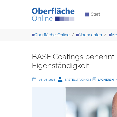
Start
Zum Hauptinhalt springen
Sie sind hier:
Oberfläche-Online
Nachrichten
Me
BASF Coatings benennt 
Eigenständigkeit
26-06-2026
ERSTELLT VON OM
LACKIEREN