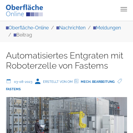
Zum Hauptinhalt springen
Sie sind hier:
Oberfläche-Online
Nachrichten
Meldungen
Beitrag
Automatisiertes Entgraten mit
Roboterzelle von Fastems
03-08-2023
ERSTELLT VON OM
MECH. BEARBEITUNG
FASTEMS