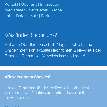
Kontakt
|
Über uns
|
Impressum
Mediadaten
|
Newsletter
|
Suche
Jobs
|
Datenschutz
|
Partner
Was finden Sie bei uns?
Auf dem Oberflächentechnik-Magazin Oberfläche-
Online finden sich aktuelle Nachrichten & News aus der
Branche, Fachartikel, Verzeichnisse und mehr!
Wir verwenden Cookies!
Deutsch
English
Um die Funktionalität dieser Webseite sicherzustellen,
verwenden wir Cookies und bitten dazu um Ihr
Alle Rechte/All Rights Reserved © Oberfläche-Online,
Einverständnis.
das digitale Oberflächentechnik-Magazin / the digital
surface technologies magazine