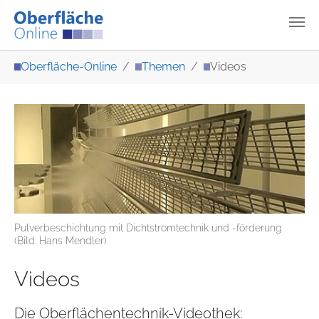
Zum Hauptinhalt springen
Sie sind hier:
Oberfläche-Online
Themen
Videos
Pulverbeschichtung mit Dichtstromtechnik und -förderung
(Bild: Hans Mendler)
Videos
Die Oberflächentechnik-Videothek: