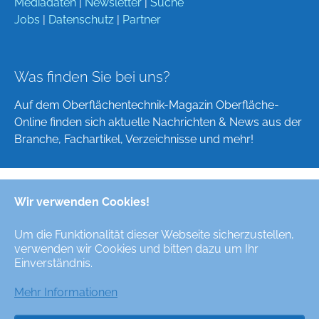
Mediadaten
|
Newsletter
|
Suche
Jobs
|
Datenschutz
|
Partner
Was finden Sie bei uns?
Auf dem Oberflächentechnik-Magazin Oberfläche-
Online finden sich aktuelle Nachrichten & News aus der
Branche, Fachartikel, Verzeichnisse und mehr!
Wir verwenden Cookies!
Deutsch
English
Um die Funktionalität dieser Webseite sicherzustellen,
verwenden wir Cookies und bitten dazu um Ihr
Alle Rechte/All Rights Reserved © Oberfläche-Online,
Einverständnis.
das digitale Oberflächentechnik-Magazin / the digital
surface technologies magazine
Mehr Informationen