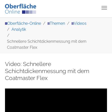
Zum Hauptinhalt springen
Sie sind hier:
Oberfläche-Online
Themen
Videos
Analytik
Schnellere Schichtdickenmessung mit dem
Coatmaster Flex
Video: Schnellere
Schichtdickenmessung mit dem
Coatmaster Flex