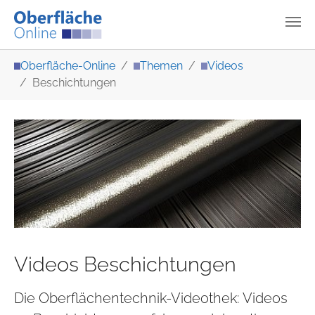
Zum Hauptinhalt springen
Sie sind hier:
Oberfläche-Online
Themen
Videos
Beschichtungen
Videos Beschichtungen
Die Oberflächentechnik-Videothek: Videos