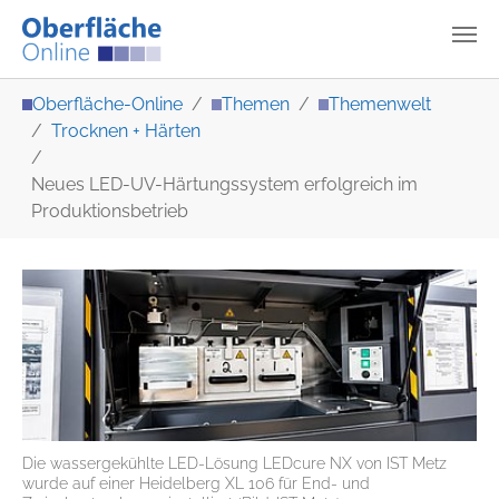
Zum Hauptinhalt springen
Sie sind hier:
Oberfläche-Online
Themen
Themenwelt
Trocknen + Härten
Neues LED-UV-Härtungssystem erfolgreich im
Produktionsbetrieb
Die wassergekühlte LED-Lösung LEDcure NX von IST Metz
wurde auf einer Heidelberg XL 106 für End- und