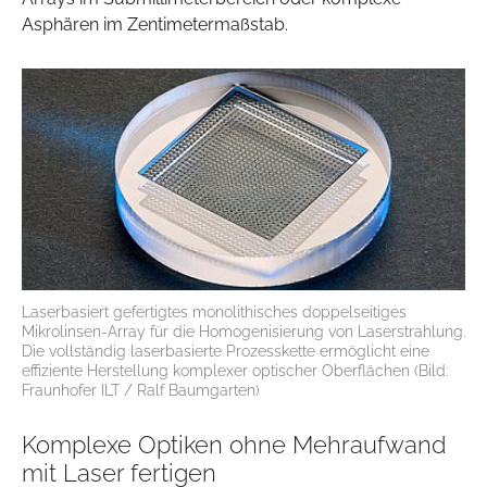
Asphären im Zentimetermaßstab.
Laserbasiert gefertigtes monolithisches doppelseitiges
Mikrolinsen-Array für die Homogenisierung von Laserstrahlung.
Die vollständig laserbasierte Prozesskette ermöglicht eine
effiziente Herstellung komplexer optischer Oberflächen (Bild:
Fraunhofer ILT / Ralf Baumgarten)
Komplexe Optiken ohne Mehraufwand
mit Laser fertigen