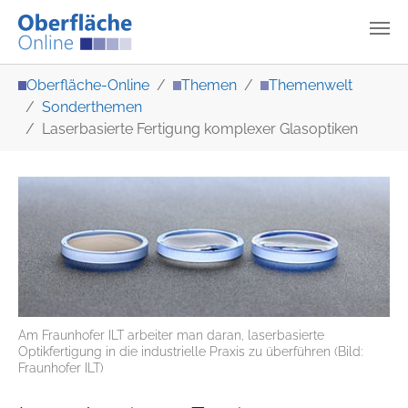
Zum Hauptinhalt springen
Sie sind hier:
Oberfläche-Online
Themen
Themenwelt
Sonderthemen
Laserbasierte Fertigung komplexer Glasoptiken
Am Fraunhofer ILT arbeiter man daran, laserbasierte
Optikfertigung in die industrielle Praxis zu überführen (Bild:
Fraunhofer ILT)