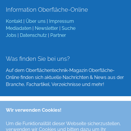
Information Oberfläche-Online
Kontakt
|
Über uns
|
Impressum
Mediadaten
|
Newsletter
|
Suche
Jobs
|
Datenschutz
|
Partner
Was finden Sie bei uns?
Auf dem Oberflächentechnik-Magazin Oberfläche-
Online finden sich aktuelle Nachrichten & News aus der
Branche, Fachartikel, Verzeichnisse und mehr!
Wir verwenden Cookies!
Deutsch
English
Um die Funktionalität dieser Webseite sicherzustellen,
verwenden wir Cookies und bitten dazu um Ihr