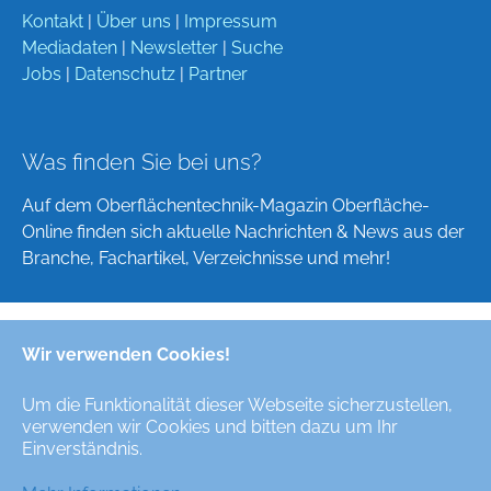
Kontakt
|
Über uns
|
Impressum
Mediadaten
|
Newsletter
|
Suche
Jobs
|
Datenschutz
|
Partner
Was finden Sie bei uns?
Auf dem Oberflächentechnik-Magazin Oberfläche-
Online finden sich aktuelle Nachrichten & News aus der
Branche, Fachartikel, Verzeichnisse und mehr!
Wir verwenden Cookies!
Deutsch
English
Um die Funktionalität dieser Webseite sicherzustellen,
verwenden wir Cookies und bitten dazu um Ihr
Alle Rechte/All Rights Reserved © Oberfläche-Online,
Einverständnis.
das digitale Oberflächentechnik-Magazin / the digital
surface technologies magazine