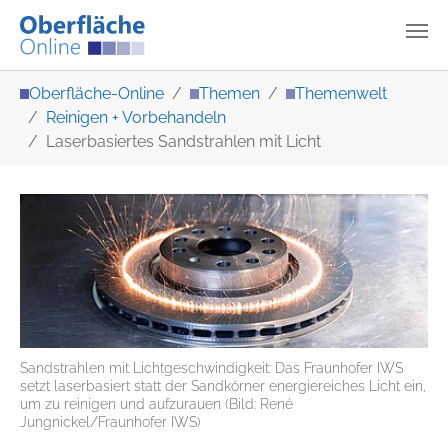
Zum Hauptinhalt springen
Sie sind hier:
Oberfläche-Online
Themen
Themenwelt
Reinigen + Vorbehandeln
Laserbasiertes Sandstrahlen mit Licht
Sandstrahlen mit Lichtgeschwindigkeit: Das Fraunhofer IWS
setzt laserbasiert statt der Sandkörner energiereiches Licht ein,
um zu reinigen und aufzurauen (Bild: René
Jungnickel/Fraunhofer IWS)