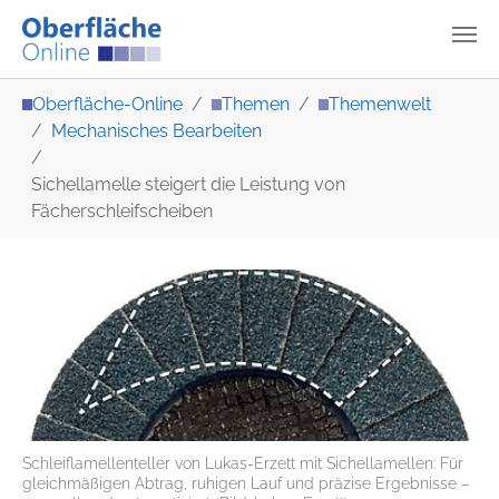
Zum Hauptinhalt springen
Sie sind hier:
Oberfläche-Online
Themen
Themenwelt
Mechanisches Bearbeiten
Sichellamelle steigert die Leistung von
Fächerschleifscheiben
Schleiflamellenteller von Lukas-Erzett mit Sichellamellen: Für
gleichmäßigen Abtrag, ruhigen Lauf und präzise Ergebnisse –