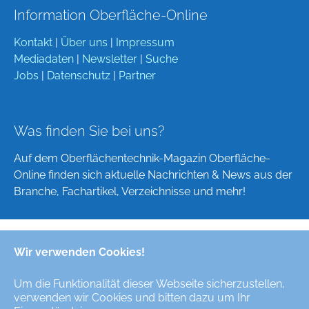
Information Oberfläche-Online
Kontakt
|
Über uns
|
Impressum
Mediadaten
|
Newsletter
|
Suche
Jobs
|
Datenschutz
|
Partner
Was finden Sie bei uns?
Auf dem Oberflächentechnik-Magazin Oberfläche-
Online finden sich aktuelle Nachrichten & News aus der
Branche, Fachartikel, Verzeichnisse und mehr!
Wir verwenden Cookies!
Deutsch
English
Um die Funktionalität dieser Webseite sicherzustellen,
verwenden wir Cookies und bitten dazu um Ihr
Alle Rechte/All Rights Reserved © Oberfläche-Online,