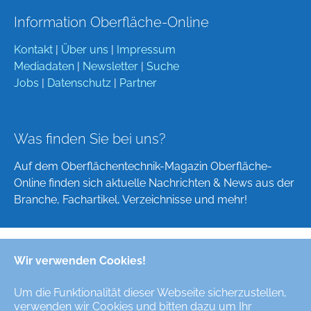
Information Oberfläche-Online
Kontakt
|
Über uns
|
Impressum
Mediadaten
|
Newsletter
|
Suche
Jobs
|
Datenschutz
|
Partner
Was finden Sie bei uns?
Auf dem Oberflächentechnik-Magazin Oberfläche-
Online finden sich aktuelle Nachrichten & News aus der
Branche, Fachartikel, Verzeichnisse und mehr!
Wir verwenden Cookies!
Deutsch
English
Um die Funktionalität dieser Webseite sicherzustellen,
verwenden wir Cookies und bitten dazu um Ihr
Alle Rechte/All Rights Reserved © Oberfläche-Online,