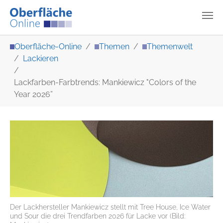
Zum Hauptinhalt springen
Sie sind hier:
Oberfläche-Online
Themen
Themenwelt
Lackieren
Lackfarben-Farbtrends: Mankiewicz "Colors of the
Year 2026”
Der Lackhersteller Mankiewicz stellt mit Tree House, Ice Water
und Sour die drei Trendfarben 2026 für Lacke vor (Bild: