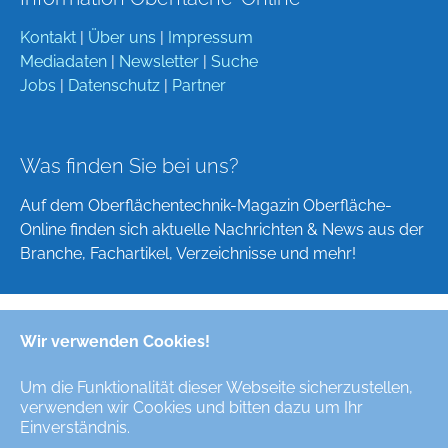
Kontakt
|
Über uns
|
Impressum
Mediadaten
|
Newsletter
|
Suche
Jobs
|
Datenschutz
|
Partner
Was finden Sie bei uns?
Auf dem Oberflächentechnik-Magazin Oberfläche-
Online finden sich aktuelle Nachrichten & News aus der
Branche, Fachartikel, Verzeichnisse und mehr!
Wir verwenden Cookies!
Deutsch
English
Um die Funktionalität dieser Webseite sicherzustellen,
verwenden wir Cookies und bitten dazu um Ihr
Alle Rechte/All Rights Reserved © Oberfläche-Online,
Einverständnis.
das digitale Oberflächentechnik-Magazin / the digital