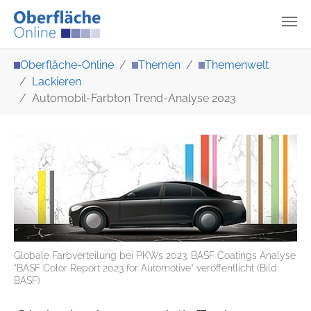
Zum Hauptinhalt springen
Sie sind hier:
Oberfläche-Online
Themen
Themenwelt
Lackieren
Automobil-Farbton Trend-Analyse 2023
Globale Farbverteilung bei PKWs 2023: BASF Coatings Analyse
"BASF Color Report 2023 for Automotive" veröffentlicht (Bild:
BASF)