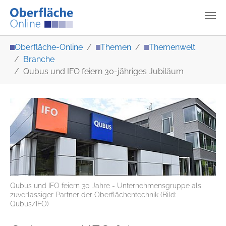
Zum Hauptinhalt springen
Sie sind hier:
Oberfläche-Online
Themen
Themenwelt
Branche
Qubus und IFO feiern 30-jähriges Jubiläum
Qubus und IFO feiern 30 Jahre - Unternehmensgruppe als
zuverlässiger Partner der Oberflächentechnik (Bild:
Qubus/IFO)