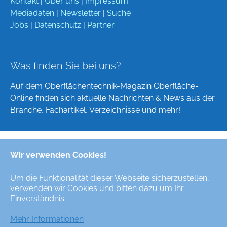
Kontakt
|
Über uns
|
Impressum
Mediadaten
|
Newsletter
|
Suche
Jobs
|
Datenschutz
|
Partner
Was finden Sie bei uns?
Auf dem Oberflächentechnik-Magazin Oberfläche-
Online finden sich aktuelle Nachrichten & News aus der
Branche, Fachartikel, Verzeichnisse und mehr!
Wir verwenden Cookies!
Deutsch
English
Um die Funktionalität dieser Webseite sicherzustellen,
verwenden wir Cookies und bitten dazu um Ihr
Alle Rechte/All Rights Reserved © Oberfläche-Online,
Einverständnis.
das digitale Oberflächentechnik-Magazin / the digital
surface technologies magazine
Mehr Informationen