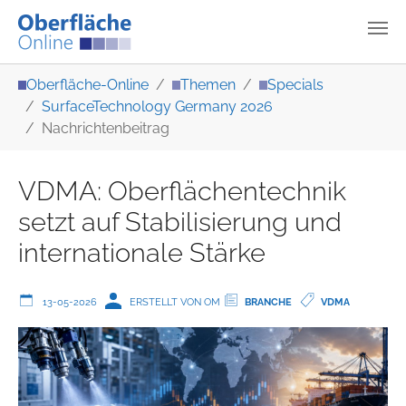
Zum Hauptinhalt springen
Sie sind hier:
Oberfläche-Online
Themen
Specials
SurfaceTechnology Germany 2026
Nachrichtenbeitrag
VDMA: Oberflächentechnik
setzt auf Stabilisierung und
internationale Stärke
13-05-2026
ERSTELLT VON OM
BRANCHE
VDMA