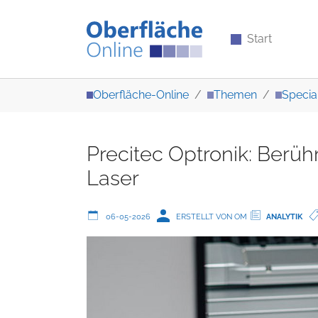
Start
Zum Hauptinhalt springen
Sie sind hier:
Oberfläche-Online
Themen
Specia
Precitec Optronik: Berü
Laser
06-05-2026
ERSTELLT VON OM
ANALYTIK