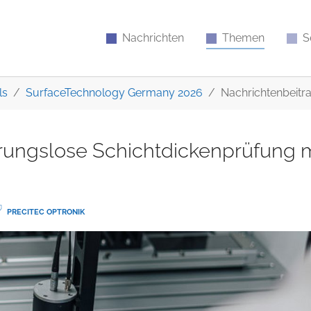
Nachrichten
Themen
S
ls
SurfaceTechnology Germany 2026
Nachrichtenbeitr
hrungslose Schichtdickenprüfung m
PRECITEC OPTRONIK