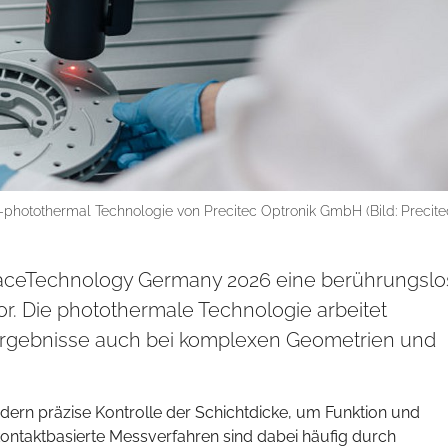
-photothermal Technologie von Precitec Optronik GmbH (Bild: Precite
urfaceTechnology Germany 2026 eine berührungsl
r. Die photothermale Technologie arbeitet
e Ergebnisse auch bei komplexen Geometrien und
n präzise Kontrolle der Schichtdicke, um Funktion und
kontaktbasierte Messverfahren sind dabei häufig durch