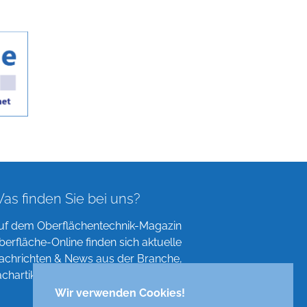
as finden Sie bei uns?
uf dem Oberflächentechnik-Magazin
berfläche-Online finden sich aktuelle
achrichten & News aus der Branche,
achartikel, Verzeichnisse und mehr!
Wir verwenden Cookies!