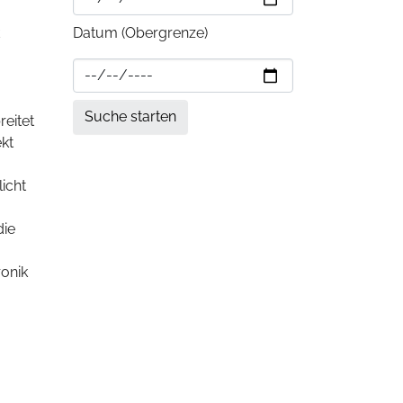
Datum (Obergrenze)
eitet
kt
icht
die
ronik